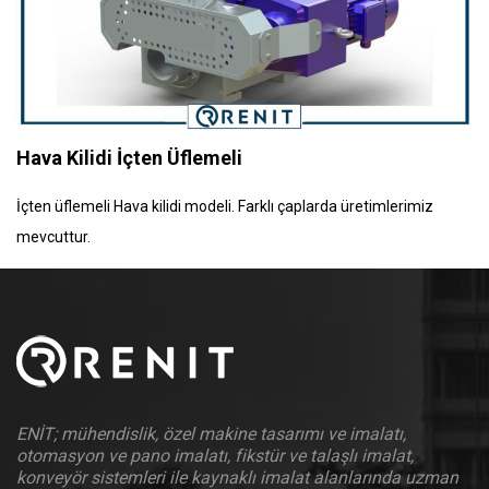
Hava Kilidi İçten Üflemeli
İçten üflemeli Hava kilidi modeli. Farklı çaplarda üretimlerimiz
mevcuttur.
ENİT; mühendislik, özel makine tasarımı ve imalatı,
otomasyon ve pano imalatı, fikstür ve talaşlı imalat,
konveyör sistemleri ile kaynaklı imalat alanlarında uzman